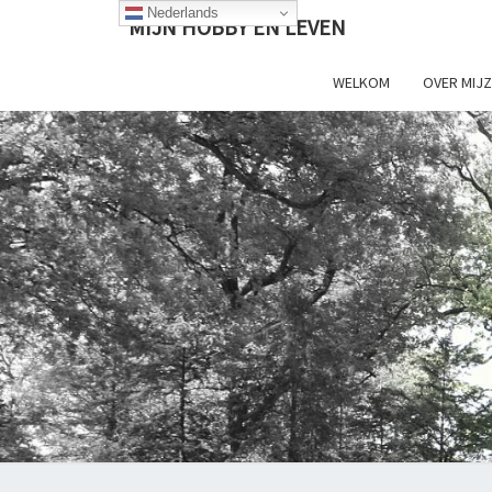
Ga
Nederlands
MIJN HOBBY EN LEVEN
naar
de
WELKOM
OVER MIJZ
content