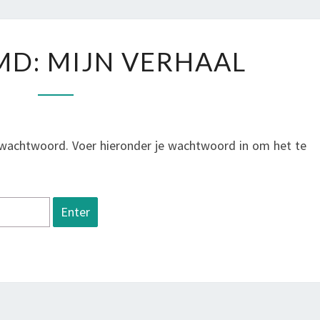
EN
LEVE
BESCHERMD:
D: MIJN VERHAAL
MIJN
VERHAAL
wachtwoord. Voer hieronder je wachtwoord in om het te