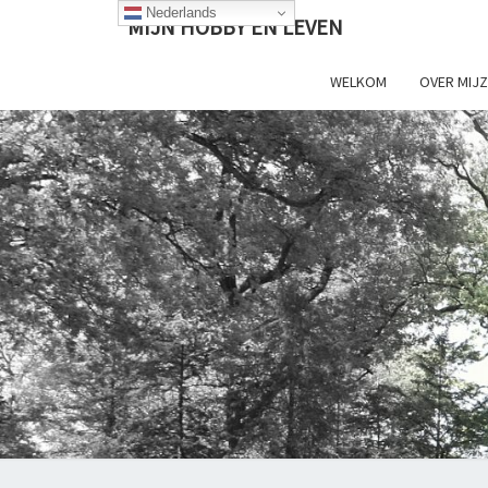
Ga
Nederlands
MIJN HOBBY EN LEVEN
naar
de
WELKOM
OVER MIJZ
content